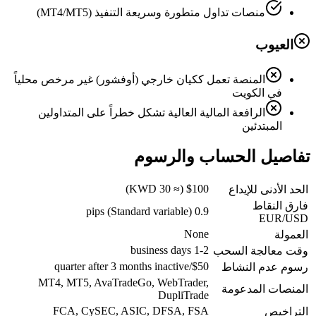
منصات تداول متطورة وسريعة التنفيذ (MT4/MT5)
العيوب
المنصة تعمل ككيان خارجي (أوفشور) غير مرخص محلياً
في الكويت
الرافعة المالية العالية تشكل خطراً على المتداولين
المبتدئين
تفاصيل الحساب والرسوم
$100 (≈ 30 KWD)
الحد الأدنى للإيداع
فارق النقاط
0.9 pips (Standard variable)
EUR/USD
None
العمولة
1-2 business days
وقت معالجة السحب
$50/quarter after 3 months inactive
رسوم عدم النشاط
MT4, MT5, AvaTradeGo, WebTrader,
المنصات المدعومة
DupliTrade
FCA, CySEC, ASIC, DFSA, FSA
التراخيص