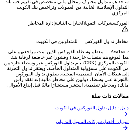
ساجد هو متداول محترف ومحلل مالي متخصص في تقييم حسابات
التداول الإسلامية الخالية من العمولات وتراخيص بنك الكويت
المركزي.
الفوركس
شركات التمويل
الخيارات الثنائية
إدارة المخاطر
مخاطر تداول الفوركس — للمتداولين في الكويت
AvaTrade
—
معظم وسطاء الفوركس الذين تمت مراجعتهم على
هذا الموقع هم منصات خارجية (أوفشور) غير خاضعة لرقابة بنك
الكويت المركزي (CBK). يتم تداول الفوركس عبر وسطاء خارجيين
من الكويت على مسؤولية المتداول الخاصة، ويفتقر تداول التجزئة
إلى شبكات الأمان التنظيمية المحلية. ينطوي تداول الفوركس
بالتجزئة على وسطاء دوليين على مخاطر مالية (قد تفقد رأس
مالك) ومخاطر تنظيمية. استشر مستشارًا ماليًا قبل إيداع الأموال.
مقالات ذات صلة
دليل
·
دليل تداول الفوركس في الكويت
تمويل
·
أفضل شركات التمويل التداولي