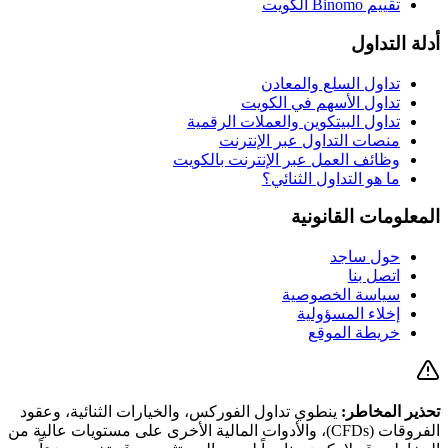
تقييم Binomo الكويت
أدلة التداول
تداول السلع والمعادن
تداول الأسهم في الكويت
تداول البيتكوين والعملات الرقمية
منصات التداول عبر الإنترنت
وظائف العمل عبر الإنترنت بالكويت
ما هو التداول الثنائي؟
المعلومات القانونية
حول ساجد
اتصل بنا
سياسة الخصوصية
إخلاء المسؤولية
خريطة الموقع
تحذير المخاطر:
ينطوي تداول الفوركس، والخيارات الثنائية، وعقود
الفروقات (CFDs)، والأدوات المالية الأخرى على مستويات عالية من