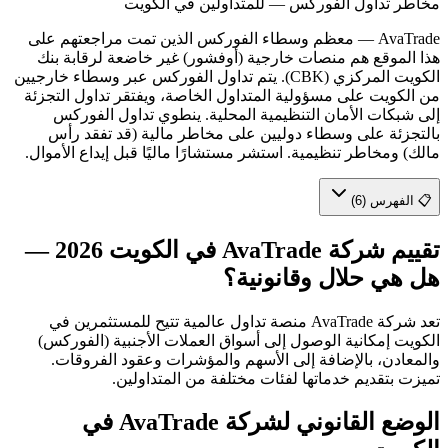
مخاطر تداول الفوركس — للمتداولين في الكويت
AvaTrade
—
معظم وسطاء الفوركس الذين تمت مراجعتهم على
هذا الموقع هم منصات خارجية (أوفشور) غير خاضعة لرقابة بنك
الكويت المركزي (CBK). يتم تداول الفوركس عبر وسطاء خارجيين
من الكويت على مسؤولية المتداول الخاصة، ويفتقر تداول التجزئة
إلى شبكات الأمان التنظيمية المحلية. ينطوي تداول الفوركس
بالتجزئة على وسطاء دوليين على مخاطر مالية (قد تفقد رأس
مالك) ومخاطر تنظيمية. استشر مستشارًا ماليًا قبل إيداع الأموال.
📋 الفهرس (6)
تقييم شركة AvaTrade في الكويت 2026 —
هل هي حلال وقانونية؟
تعد شركة AvaTrade منصة تداول عالمية تتيح للمستثمرين في
الكويت إمكانية الوصول إلى أسواق العملات الأجنبية (الفوركس)
والمعادن، بالإضافة إلى الأسهم والمؤشرات وعقود الفروقات.
تميزت بتقديم خدماتها لفئات مختلفة من المتداولين.
الوضع القانوني لشركة
AvaTrade
في