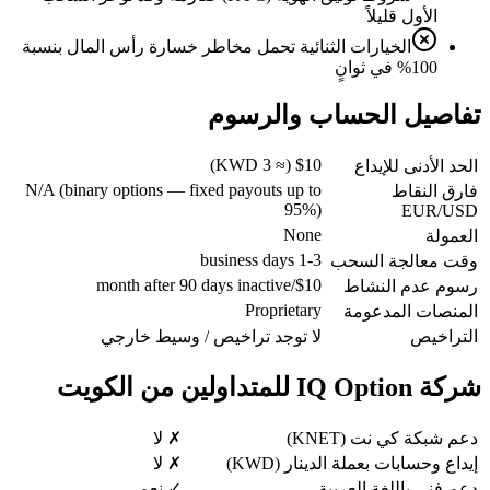
الأول قليلاً
الخيارات الثنائية تحمل مخاطر خسارة رأس المال بنسبة
100% في ثوانٍ
تفاصيل الحساب والرسوم
$10 (≈ 3 KWD)
الحد الأدنى للإيداع
N/A (binary options — fixed payouts up to
فارق النقاط
95%)
EUR/USD
None
العمولة
1-3 business days
وقت معالجة السحب
$10/month after 90 days inactive
رسوم عدم النشاط
Proprietary
المنصات المدعومة
التراخيص
لا توجد تراخيص / وسيط خارجي
شركة IQ Option للمتداولين من الكويت
دعم شبكة كي نت (KNET)
✗ لا
إيداع وحسابات بعملة الدينار (KWD)
✗ لا
دعم فني باللغة العربية
✓ نعم