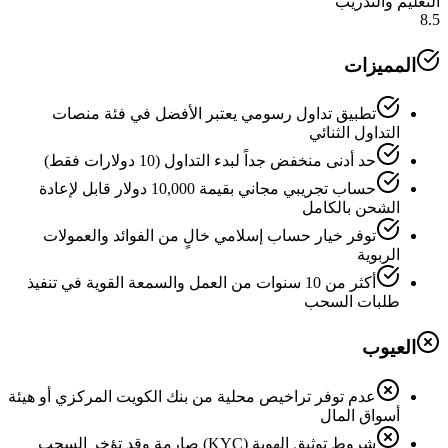
التعليم والتدريب
8.5
المميزات
تطبيق تداول رسومي يعتبر الأفضل في فئة منصات
التداول الثنائي
حد أدنى منخفض جداً لبدء التداول (10 دولارات فقط)
حساب تجريبي مجاني بقيمة 10,000 دولار قابل لإعادة
الشحن بالكامل
توفر خيار حساب إسلامي خالٍ من الفوائد والعمولات
الربوية
أكثر من 10 سنوات من العمل والسمعة القوية في تنفيذ
طلبات السحب
العيوب
عدم توفر تراخيص محلية من بنك الكويت المركزي أو هيئة
أسواق المال
شروط توثيق الهوية (KYC) صارمة وقد تؤخر السحب