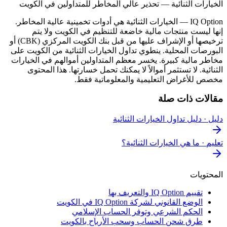
الخيارات الثنائية — تحذير عالي المخاطر للمتداولين في الكويت
IQ Option
—
الخيارات الثنائية هي أدوات تخمينية عالية المخاطر.
إنها ليست منتجات مالية خاضعة للتنظيم في الكويت ولا يتم
ترخيصها أو الإشراف عليها من قبل بنك الكويت المركزي (CBK) أو
البورصات المحلية. ينطوي تداول الخيارات الثنائية من الكويت على
مخاطر مالية كبيرة. يخسر معظم المتداولين أموالهم في الخيارات
الثنائية. لا تستثمر أموالاً لا يمكنك تحمل خسارتها. هذا المحتوى
مخصص للأغراض التعليمية والمعلوماتية فقط.
مقالات ذات صلة
دليل
·
دليل تداول الخيارات الثنائية
تعليم
·
ما هي الخيارات الثنائية؟
المحتويات
تقييم IQ Option والتعريف بها
الوضع القانوني لشركة IQ Option في الكويت
الحكم الشرعي وتوفر الحساب الإسلامي
طرق شحن الحساب وسحب الأرباح بالكويت