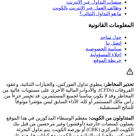
منصات التداول عبر الإنترنت
وظائف العمل عبر الإنترنت بالكويت
ما هو التداول الثنائي؟
المعلومات القانونية
حول ساجد
اتصل بنا
سياسة الخصوصية
إخلاء المسؤولية
خريطة الموقع
تحذير المخاطر:
ينطوي تداول الفوركس، والخيارات الثنائية، وعقود
الفروقات (CFDs)، والأدوات المالية الأخرى على مستويات عالية من
المخاطر وقد لا يكون مناسباً لجميع المستثمرين. قد تخسر جزءاً من
رأس مالك المستثمر أو كله. الأداء السابق ليس مؤشراً موثوقاً
للنتائج المستقبلية.
المتداولون من الكويت:
معظم الوسطاء المذكورين في هذا الموقع
يعملون كمنصات خارجية (أوفشور) وغير مرخصين من قبل بنك
الكويت المركزي (CBK) أو بورصة الكويت. يتم تداول التجزئة
للفوركس والخيارات الثنائية من الكويت مع كيانات خارجية على