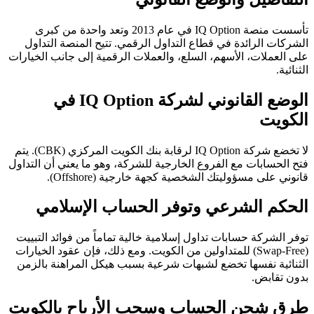
تأسست منصة IQ Option في عام 2013 وتعد واحدة من كبرى
الشركات الرائدة في قطاع التداول الرقمي. تتيح المنصة التداول
على العملات، الأسهم، السلع، والعملات الرقمية إلى جانب الخيارات
الثنائية.
الوضع القانوني لشركة
IQ Option
في
الكويت
لا تخضع شركة IQ Option لرقابة بنك الكويت المركزي (CBK). يتم
فتح الحسابات مع الفروع الخارجية للشركة، وهو ما يعني أن التداول
قانوني على مسؤوليتك الشخصية كجهة خارجية (Offshore).
الحكم الشرعي وتوفر الحساب الإسلامي
توفر الشركة حسابات تداول إسلامية خالية تماماً من فوائد التبييت
(Swap-Free) للمتداولين من الكويت. ومع ذلك، فإن عقود الخيارات
الثنائية نفسها تخضع لشبهات شرعية بسبب هيكل المراهنة بالزمن
بدون تقابض.
طرق شحن الحساب وسحب الأرباح بالكويت