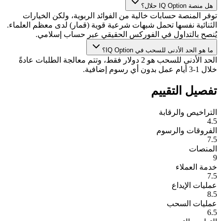
هل منصة IQ Option حلال؟
توفر المنصة حسابات خالية من الفوائد الربوية، ولكن الخيارات
الثنائية نفسها تحمل شبهات شرعية قوية (قمار) لدى معظم العلماء.
يُنصح بالتداول في الفوركس الحقيقي عبر حساب إسلامي.
ما هو الحد الأدنى للسحب في IQ Option؟
الحد الأدنى للسحب هو 2 دولار فقط، وتتم معالجة الطلبات عادةً
خلال 1-3 أيام عمل بدون أي رسوم إضافية.
تفصيل التقييم
التراخيص والرقابة
4.5
الفروقات والرسوم
7.5
المنصات
9
خدمة العملاء
7.5
عمليات الإيداع
8.5
عمليات السحب
6.5