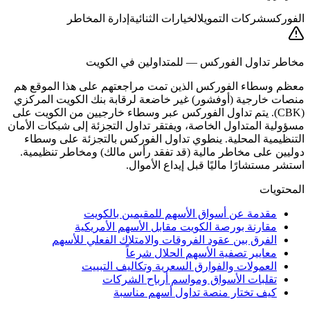
الفوركس
شركات التمويل
الخيارات الثنائية
إدارة المخاطر
مخاطر تداول الفوركس — للمتداولين في الكويت
معظم وسطاء الفوركس الذين تمت مراجعتهم على هذا الموقع هم
منصات خارجية (أوفشور) غير خاضعة لرقابة بنك الكويت المركزي
(CBK). يتم تداول الفوركس عبر وسطاء خارجيين من الكويت على
مسؤولية المتداول الخاصة، ويفتقر تداول التجزئة إلى شبكات الأمان
التنظيمية المحلية. ينطوي تداول الفوركس بالتجزئة على وسطاء
دوليين على مخاطر مالية (قد تفقد رأس مالك) ومخاطر تنظيمية.
استشر مستشارًا ماليًا قبل إيداع الأموال.
المحتويات
مقدمة عن أسواق الأسهم للمقيمين بالكويت
مقارنة بورصة الكويت مقابل الأسهم الأمريكية
الفرق بين عقود الفروقات والامتلاك الفعلي للأسهم
معايير تصفية الأسهم الحلال شرعاً
العمولات والفوارق السعرية وتكاليف التبييت
تقلبات الأسواق ومواسم أرباح الشركات
كيف تختار منصة تداول أسهم مناسبة