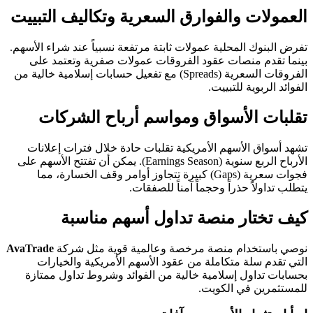
العمولات والفوارق السعرية وتكاليف التبييت
تفرض البنوك المحلية عمولات ثابتة مرتفعة نسبياً عند شراء الأسهم.
بينما تقدم منصات عقود الفروقات عمولات صفرية وتعتمد على
الفروقات السعرية (Spreads) مع تفعيل حسابات إسلامية خالية من
الفوائد الربوية للتبييت.
تقلبات الأسواق ومواسم أرباح الشركات
تشهد أسواق الأسهم الأمريكية تقلبات حادة خلال فترات إعلانات
الأرباح الربع سنوية (Earnings Season). يمكن أن تفتتح الأسهم على
فجوات سعرية (Gaps) كبيرة تتجاوز أوامر وقف الخسارة، مما
يتطلب تداولاً حذراً وحجماً آمناً للصفقات.
كيف تختار منصة تداول أسهم مناسبة
نوصي باستخدام منصة مرخصة وعالمية قوية مثل شركة
AvaTrade
التي تقدم سلة متكاملة من عقود الأسهم الأمريكية والخيارات
بحسابات تداول إسلامية خالية من الفوائد وشروط تداول ممتازة
للمستثمرين في الكويت.