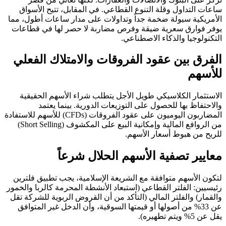
ساعات التداول وقلة التنوع القطاعي. في المقابل، تتيح الأسواق
الأمريكية سيولة ضخمة جداً وتداولات على مدار ساعات أطول، مما
يوفر فوارق سعرية ضيقة وفرص مضاربة لا حصر لها في قطاعات
التكنولوجيا والذكاء الاصطناعي.
الفرق بين عقود الفروقات والامتلاك الفعلي
للأسهم
الاستثمار الكلاسيكي طويل الأجل يتطلب شراء الأسهم الحقيقية
والاحتفاظ بها للحصول على التوزيعات الدورية. بينما يعتمد
المضاربون اليوميون على عقود الفروقات (CFDs) للأسهم للاستفادة
من الروافع المالية وإمكانية البيع على المكشوف (Short Selling)
للربح من هبوط أسعار الأسهم.
معايير تصفية الأسهم الحلال شرعاً
لتكون الأسهم متوافقة مع الشريعة الإسلامية، يجب تطبيق فلترين
رئيسيين: الفلتر القطاعي (استبعاد الأنشطة المحرمة كالربا والخمور
والقمار) والفلتر المالي (التأكد من أن القروض الربوية للشركة تقل
عن 33% من أصولها أو قيمتها السوقية، وأن الدخل غير المتوافق
يقل عن 5% ويتم تطهيره).