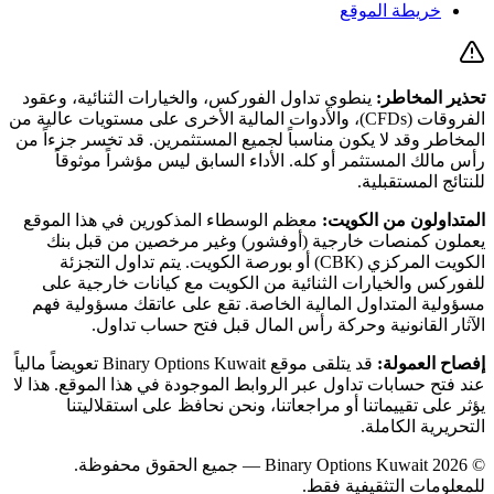
خريطة الموقع
تحذير المخاطر:
ينطوي تداول الفوركس، والخيارات الثنائية، وعقود
الفروقات (CFDs)، والأدوات المالية الأخرى على مستويات عالية من
المخاطر وقد لا يكون مناسباً لجميع المستثمرين. قد تخسر جزءاً من
رأس مالك المستثمر أو كله. الأداء السابق ليس مؤشراً موثوقاً
للنتائج المستقبلية.
المتداولون من الكويت:
معظم الوسطاء المذكورين في هذا الموقع
يعملون كمنصات خارجية (أوفشور) وغير مرخصين من قبل بنك
الكويت المركزي (CBK) أو بورصة الكويت. يتم تداول التجزئة
للفوركس والخيارات الثنائية من الكويت مع كيانات خارجية على
مسؤولية المتداول المالية الخاصة. تقع على عاتقك مسؤولية فهم
الآثار القانونية وحركة رأس المال قبل فتح حساب تداول.
إفصاح العمولة:
قد يتلقى موقع
Binary Options Kuwait
تعويضاً مالياً
عند فتح حسابات تداول عبر الروابط الموجودة في هذا الموقع. هذا لا
يؤثر على تقييماتنا أو مراجعاتنا، ونحن نحافظ على استقلاليتنا
التحريرية الكاملة.
© 2026 Binary Options Kuwait — جميع الحقوق محفوظة.
للمعلومات التثقيفية فقط.