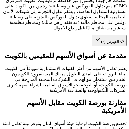
منصات خارجية (أوفشور) غير خاضعة لرقابة بنك الكويت المركزي
(CBK). يتم تداول الفوركس عبر وسطاء خارجيين من الكويت على
مسؤولية المتداول الخاصة، ويفتقر تداول التجزئة إلى شبكات الأمان
التنظيمية المحلية. ينطوي تداول الفوركس بالتجزئة على وسطاء
دوليين على مخاطر مالية (قد تفقد رأس مالك) ومخاطر تنظيمية.
استشر مستشارًا ماليًا قبل إيداع الأموال.
📋 الفهرس (7)
مقدمة عن أسواق الأسهم للمقيمين بالكويت
يعتبر تداول الأسهم من أكثر القنوات الاستثمارية شيوعاً في الكويت
لبناء الثروات على المدى الطويل. يمتلك المستثمرون الكويتيون
الخيار بين استثمار أموالهم في الشركات المحلية المدرجة في
بورصة الكويت، أو التوجه نحو الأسواق العالمية لشراء أسهم كبرى
الشركات التكنولوجية والصناعية الأمريكية.
مقارنة بورصة الكويت مقابل الأسهم
الأمريكية
تخضع بورصة الكويت لرقابة هيئة أسواق المال وتوفر بيئة تداول آمنة
تركز على البنوك والاتصالات والعقارات. لكنها تعاني من قصر