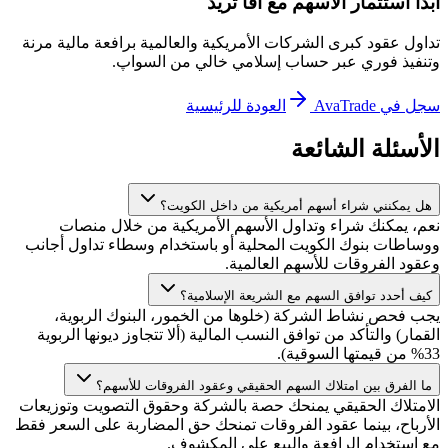
ابدأ استثمار الأسهم مع آفا تريد
تداول عقود كبرى الشركات الأمريكية والعالمية برافعة مالية مرنة
وتنفيذ فوري عبر حساب إسلامي خالي من السواپ.
سجل في AvaTrade
العودة للرئيسية
الأسئلة الشائعة
هل يمكنني شراء أسهم أمريكية من داخل الكويت؟
نعم، يمكنك شراء وتداول الأسهم الأمريكية من خلال منصات
ووساطات بنوك الكويت المحلية أو باستخدام وسطاء تداول أجانب
وعقود الفروقات للأسهم العالمية.
كيف أحدد توافق السهم مع الشريعة الإسلامية؟
يجب فحص نشاط الشركة (خلوها من الخمور، البنوك الربوية،
القمار) والتأكد من توافق النسب المالية (ألا تتجاوز ديونها الربوية
33% من قيمتها السوقية).
ما الفرق بين امتلاك السهم الحقيقي وعقود الفروقات للأسهم؟
الامتلاك الحقيقي يمنحك حصة بالشركة وحقوق التصويت وتوزيعات
الأرباح، بينما عقود الفروقات تمنحك حق المضاربة على السعر فقط
مع استخدام الرافعة والبيع على المكشوف.