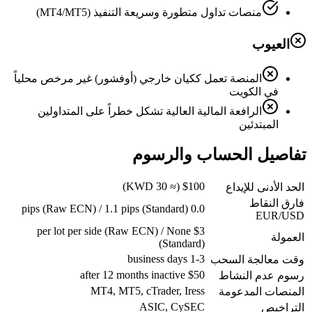
منصات تداول متطورة وسريعة التنفيذ (MT4/MT5)
العيوب
المنصة تعمل ككيان خارجي (أوفشور) غير مرخص محلياً
في الكويت
الرافعة المالية العالية تشكل خطراً على المتداولين
المبتدئين
تفاصيل الحساب والرسوم
$100 (≈ 30 KWD)
الحد الأدنى للإيداع
فارق النقاط
0.0 pips (Raw ECN) / 1.1 pips (Standard)
EUR/USD
$3 per lot per side (Raw ECN) / None
العمولة
(Standard)
1-3 business days
وقت معالجة السحب
$50 after 12 months inactive
رسوم عدم النشاط
MT4, MT5, cTrader, Iress
المنصات المدعومة
ASIC, CySEC
التراخيص