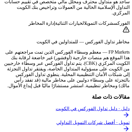
ساجد هو متداول محترف ومحلل مالي متخصص في تقييم حسابات
التداول الإسلامية الخالية من العمولات وتراخيص بنك الكويت
المركزي.
الفوركس
شركات التمويل
الخيارات الثنائية
إدارة المخاطر
مخاطر تداول الفوركس — للمتداولين في الكويت
FP Markets
—
معظم وسطاء الفوركس الذين تمت مراجعتهم على
هذا الموقع هم منصات خارجية (أوفشور) غير خاضعة لرقابة بنك
الكويت المركزي (CBK). يتم تداول الفوركس عبر وسطاء خارجيين
من الكويت على مسؤولية المتداول الخاصة، ويفتقر تداول التجزئة
إلى شبكات الأمان التنظيمية المحلية. ينطوي تداول الفوركس
بالتجزئة على وسطاء دوليين على مخاطر مالية (قد تفقد رأس
مالك) ومخاطر تنظيمية. استشر مستشارًا ماليًا قبل إيداع الأموال.
مقالات ذات صلة
دليل
·
دليل تداول الفوركس في الكويت
تمويل
·
أفضل شركات التمويل التداولي