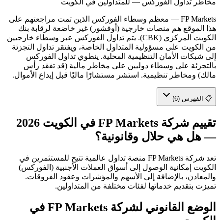
مخاطر تداول الفوركس — للمتداولين في الكويت
FP Markets
—
معظم وسطاء الفوركس الذين تمت مراجعتهم على
هذا الموقع هم منصات خارجية (أوفشور) غير خاضعة لرقابة بنك
الكويت المركزي (CBK). يتم تداول الفوركس عبر وسطاء خارجيين
من الكويت على مسؤولية المتداول الخاصة، ويفتقر تداول التجزئة
إلى شبكات الأمان التنظيمية المحلية. ينطوي تداول الفوركس
بالتجزئة على وسطاء دوليين على مخاطر مالية (قد تفقد رأس
مالك) ومخاطر تنظيمية. استشر مستشارًا ماليًا قبل إيداع الأموال.
📋 الفهرس (6)
تقييم شركة FP Markets في الكويت 2026
— هل هي حلال وقانونية؟
تعد شركة FP Markets منصة تداول عالمية تتيح للمستثمرين في
الكويت إمكانية الوصول إلى أسواق العملات الأجنبية (الفوركس)
والمعادن، بالإضافة إلى الأسهم والمؤشرات وعقود الفروقات.
تميزت بتقديم خدماتها لفئات مختلفة من المتداولين.
الوضع القانوني لشركة
FP Markets
في