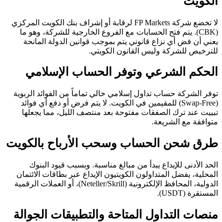
الكويت
لا تخضع شركة FP Markets لرقابة أو إشراف بنك الكويت المركزي
(CBK). يتم فتح الحسابات مع الفروع الخارجية للشركة، وهو ما
يعني أن فض أي نزاع قانوني يتم بموجب قوانين الدولة المانحة
للترخيص للشركة وليس القانون الكويتي.
الحكم الشرعي وتوفر الحساب الإسلامي
توفر الشركة حساب تداول إسلامي خالي تماماً من الفوائد الربوية
(Swap-Free) للمقيمين في الكويت. لا يتم فرض أو دفع أي فوائد
تبييت عند ترك الصفقات مفتوحة بعد منتصف الليل، مما يجعلها
متوافقة مع الشريعة.
طرق شحن الحساب وسحب الأرباح بالكويت
الحد الأدنى للإيداع يبدأ من مبالغ مناسبة. وبسبب قيود البنوك
المحلية، يفضل المتداولون الكويتيون الإيداع عبر بطاقات الائتمان
الدولية، المحافظ الإلكترونية (Neteller/Skrill)، أو العملات الرقمية
المستقرة (USDT).
منصات التداول المتاحة والتطبيقات الجوالة